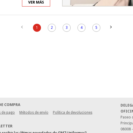
VER MÁS
1
2
3
4
5
DE COMPRA
DELEG
OFICI
 de pago
Métodos de envío
Política de devoluciones
Paseo d
Princip
LETTER
08008 
e recibir las últimas novedades de GM7 Uniformes?