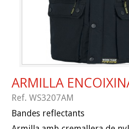
ARMILLA ENCOIXI
Ref. WS3207AM
Bandes reflectants
Armilla amb cremallera de ny