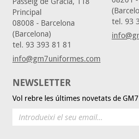
Passeig de Gràcia, 118
(Barcel
Principal
tel.
93 3
08008 - Barcelona
(Barcelona)
info@g
tel.
93 393 81 81
info@gm7uniformes.com
NEWSLETTER
Vol rebre les últimes novetats de GM