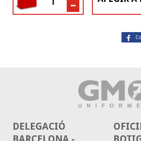
-
C
DELEGACIÓ
OFICI
BARCELONA -
BOTI