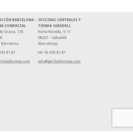
ACIÓN BARCELONA -
OFICINAS CENTRALES Y
NA COMERCIAL
TIENDA SABADELL
e Gracia, 118
Horta Novella, 5-11
al
08201 - Sabadell
- Barcelona
(Barcelona)
393 81 81
93 393 81 81
tel.
m7uniformes.com
info@gm7uniformes.com