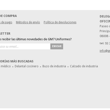
DE COMPRA
DELEG
OFICI
 de pago
Métodos de envío
Política de devoluciones
Paseo d
Princip
LETTER
08008 
e recibir las últimas novedades de GM7 Uniformes?
93 
tel.
ENVIAR
info@g
ORÍAS MÁS BUSCADAS
e médico
Delantal cocinero
Buzo de industria
Calzado de industria