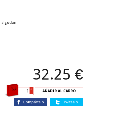
% algodón
32.25
€
+
AÑADIR AL CARRO
-
Compártelo
Twitéalo