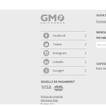
GUIA 
Formes
NEWS
Facebook
Vol re
Twitter
Instagram
Linkedin
CATEG
Bata d
Google+
SEGELLS DE PAGAMENT
Política de privacitat
Informació legal
Normes d'ús