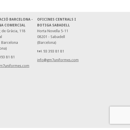
ACIÓ BARCELONA -
OFICINES CENTRALS I
NA COMERCIAL
BOTIGA SABADELL
 de Gràcia, 118
Horta Novella 5-11
al
08201 - Sabadell
- Barcelona
(Barcelona)
ona)
93 393 81 81
tel.
393 81 81
info@gm7uniformes.com
m7uniformes.com