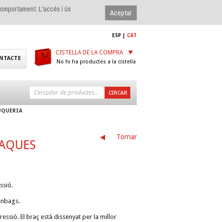
 comportament. L'accés i ús
ESP
|
CAT
CISTELLA DE LA COMPRA
NTACTE
No hi ha productes a la cistella
UQUERIA
Tornar
XAQUES
ssió.
Inbags.
ssió. El braç està dissenyat per la millor