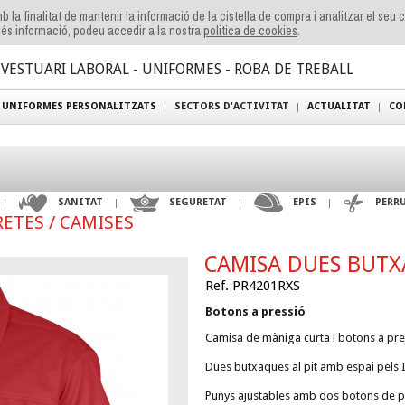
b la finalitat de mantenir la informació de la cistella de compra i analitzar el seu
és informació, podeu accedir a la nostra
politica de cookies
.
VESTUARI LABORAL - UNIFORMES - ROBA DE TREBALL
UNIFORMES PERSONALITZATS
SECTORS D'ACTIVITAT
ACTUALITAT
CO
SANITAT
SEGURETAT
EPIS
PERR
ETES / CAMISES
CAMISA DUES BUT
Ref. PR4201RXS
Botons a pressió
Camisa de màniga curta i botons a pre
Dues butxaques al pit amb espai pels 
Punys ajustables amb dos botons de pre