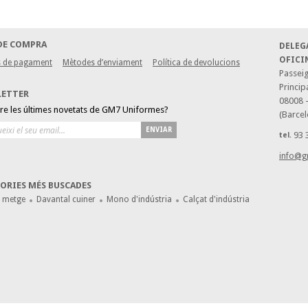
DE COMPRA
DELEG
OFICI
 de pagament
Mètodes d’enviament
Política de devolucions
Passeig
Princip
LETTER
08008 
bre les últimes novetats de GM7 Uniformes?
(Barcel
ENVIAR
93 
tel.
info@g
ORIES MÉS BUSCADES
e metge
Davantal cuiner
Mono d'indústria
Calçat d'indústria