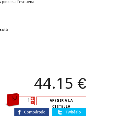
 pinces a l’esquena.
 cotó
44.15
€
+
AFEGIR A LA
-
CISTELLA
Compártelo
Twitéalo