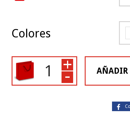
Colores
+
-
AÑADIR
C