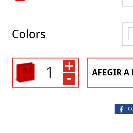
Colors
+
-
AFEGIR A 
C