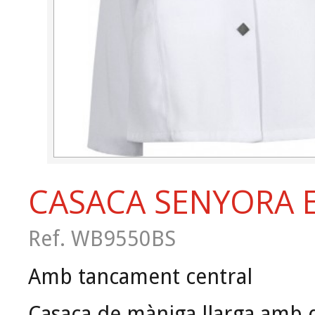
CASACA SENYORA 
Ref. WB9550BS
Amb tancament central
Casaca de màniga llarga amb 