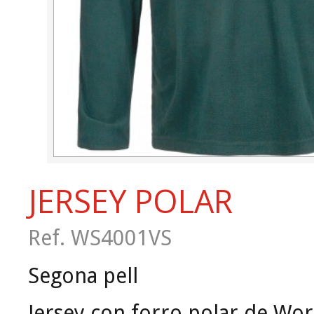
JERSEY POLAR
Ref. WS4001VS
Segona pell
Jersey con forro polar de Wo