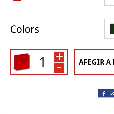
Colors
+
-
AFEGIR A 
C