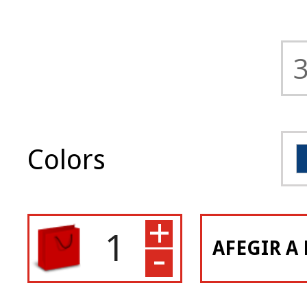
Colors
+
-
AFEGIR A 