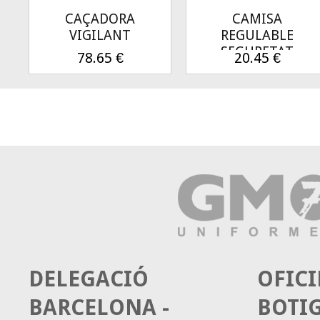
CAÇADORA
CAMISA
VIGILANT
REGULABLE
SEGURETAT
78.65
€
20.45
€
DELEGACIÓ
OFICI
BARCELONA -
BOTI