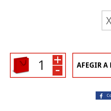
+
-
AFEGIR A 
C