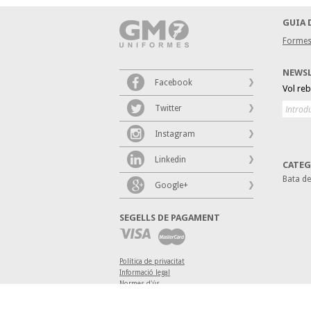
GUIA 
Formes
NEWS
Facebook
Vol re
Twitter
Instagram
Linkedin
CATEG
Bata d
Google+
SEGELLS DE PAGAMENT
Política de privacitat
Informació legal
Normes d'ús
Política de Cookies
Disseny web Barcelona
: MONTAWEB.com