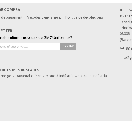
DE COMPRA
DELEG
OFICI
 de pagament
Mètodes d’enviament
Política de devolucions
Passeig
Princip
LETTER
08008 
bre les últimes novetats de GM7 Uniformes?
(Barcel
ENVIAR
93 
tel.
info@g
ORIES MÉS BUSCADES
e metge
Davantal cuiner
Mono d'indústria
Calçat d'indústria