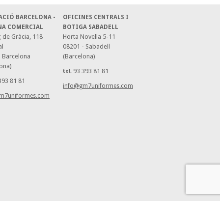
ACIÓ BARCELONA -
OFICINES CENTRALS I
NA COMERCIAL
BOTIGA SABADELL
 de Gràcia, 118
Horta Novella 5-11
al
08201 - Sabadell
- Barcelona
(Barcelona)
ona)
93 393 81 81
tel.
393 81 81
info@gm7uniformes.com
m7uniformes.com