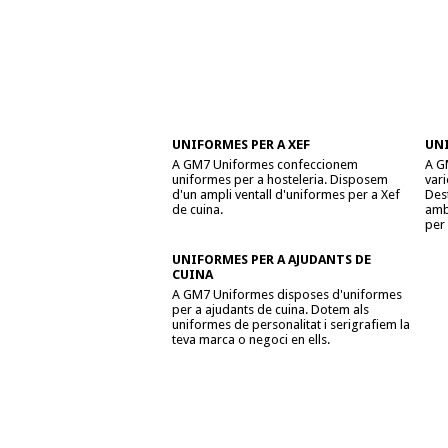
UNIFORMES PER A XEF
UN
A GM7 Uniformes confeccionem
A G
uniformes per a hosteleria. Disposem
vari
d'un ampli ventall d'uniformes per a Xef
Dest
de cuina.
amb 
per 
UNIFORMES PER A AJUDANTS DE
CUINA
A GM7 Uniformes disposes d'uniformes
per a ajudants de cuina. Dotem als
uniformes de personalitat i serigrafiem la
teva marca o negoci en ells.