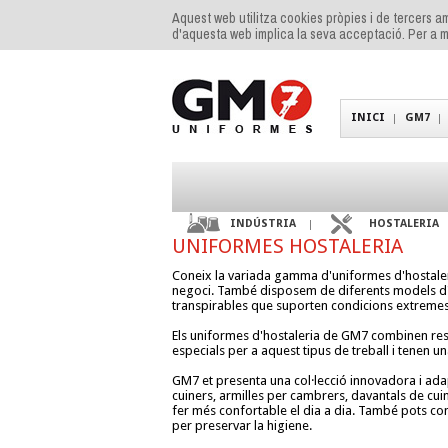
Aquest web utilitza cookies pròpies i de tercers am
d'aquesta web implica la seva acceptació. Per a m
INICI
GM7
INDÚSTRIA
HOSTALERIA
UNIFORMES HOSTALERIA
Coneix la variada gamma d'uniformes d'hostaleria
negoci. També disposem de diferents models d'
transpirables que suporten condicions extremes
Els uniformes d'hostaleria de GM7 combinen resi
especials per a aquest tipus de treball i tenen un
GM7 et presenta una col·lecció innovadora i ada
cuiners, armilles per cambrers, davantals de cuin
fer més confortable el dia a dia. També pots cons
per preservar la higiene.