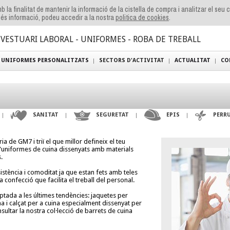
b la finalitat de mantenir la informació de la cistella de compra i analitzar el seu
és informació, podeu accedir a la nostra
politica de cookies
.
VESTUARI LABORAL - UNIFORMES - ROBA DE TREBALL
UNIFORMES PERSONALITZATS
SECTORS D'ACTIVITAT
ACTUALITAT
CO
SANITAT
SEGURETAT
EPIS
PERR
 de GM7 i triï el que millor defineix el teu
uniformes de cuina dissenyats amb materials
.
stència i comoditat ja que estan fets amb teles
a confecció que facilita el treball del personal.
ptada a les últimes tendències: jaquetes per
a i calçat per a cuina especialment dissenyat per
ultar la nostra col·lecció de barrets de cuina