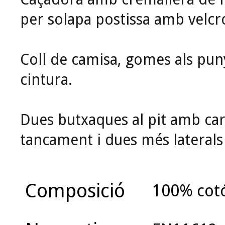
per solapa postissa amb velcr
Coll de camisa, gomes als punys
cintura.
Dues butxaques al pit amb car
tancament i dues més laterals 
Composició
100% cot