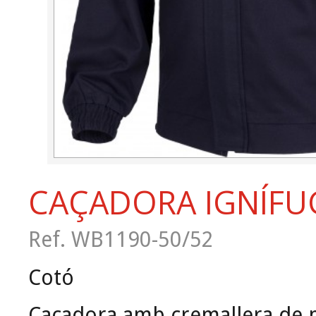
CAÇADORA IGNÍFU
Ref. WB1190-50/52
Cotó
Caçadora amb cremallera de 