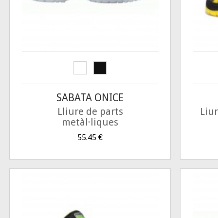
SABATA ONICE
Lliure de parts
Liu
metàl·liques
55.45
€