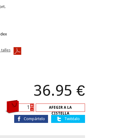
ort.
ndex
 talles
36.95
€
+
AFEGIR A LA
-
CISTELLA
Compártelo
Twitéalo