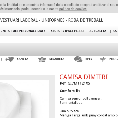
b la finalitat de mantenir la informació de la cistella de compra i analitzar el seu
és informació, podeu accedir a la nostra
politica de cookies
.
VESTUARI LABORAL - UNIFORMES - ROBA DE TREBALL
UNIFORMES PERSONALITZATS
SECTORS D'ACTIVITAT
ACTUALITAT
CO
SANITAT
SEGURETAT
EPIS
PERR
CAMISA DIMITRI
Ref. GI7M1121XS
Comfort fit
Camisa senyor coll camiser.
Semi-entallada.
Una butxaca.
Màniga llarga amb puny cordat amb b