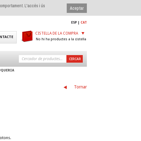
 comportament. L'accés i ús
ESP
|
CAT
CISTELLA DE LA COMPRA
NTACTE
No hi ha productes a la cistella
UQUERIA
Tornar
otons.