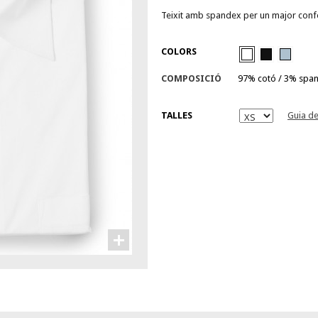
Teixit amb spandex per un major conf
COLORS
COMPOSICIÓ
97% cotó / 3% spa
TALLES
Guia de