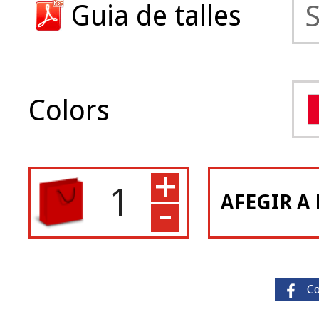
Guia de talles
Colors
+
-
AFEGIR A 
C