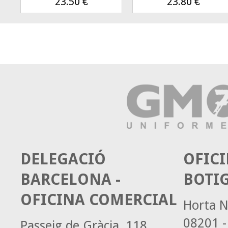
23.50
€
23.80
€
DELEGACIÓ
OFICI
BARCELONA -
BOTI
OFICINA COMERCIAL
Horta N
08201 -
Passeig de Gràcia, 118