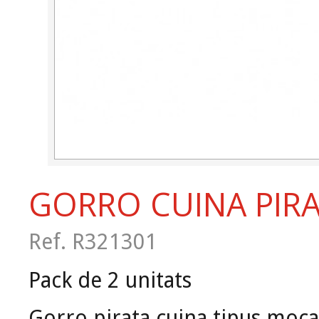
GORRO CUINA PIR
Ref. R321301
Pack de 2 unitats
Gorro pirata cuina tipus moca