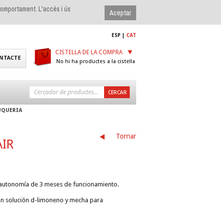
 comportament. L'accés i ús
ESP
|
CAT
CISTELLA DE LA COMPRA
NTACTE
No hi ha productes a la cistella
UQUERIA
Tornar
AIR
 autonomía de 3 meses de funcionamiento.
on solución d-limoneno y mecha para