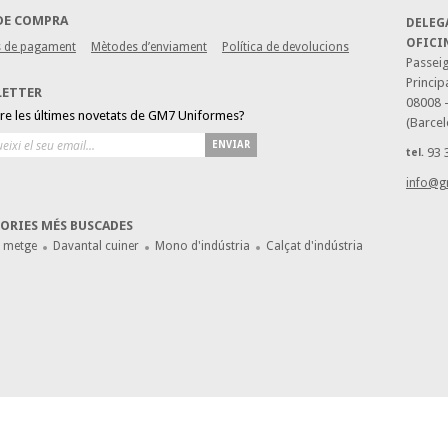
DE COMPRA
DELEG
OFICI
 de pagament
Mètodes d’enviament
Política de devolucions
Passeig
Princip
LETTER
08008 
bre les últimes novetats de GM7 Uniformes?
(Barcel
ENVIAR
93 
tel.
info@g
ORIES MÉS BUSCADES
e metge
Davantal cuiner
Mono d'indústria
Calçat d'indústria