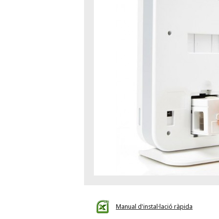
Manual d'instal·lació ràpida