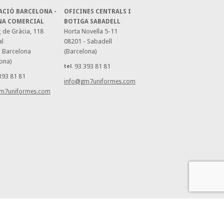
ACIÓ BARCELONA -
OFICINES CENTRALS I
NA COMERCIAL
BOTIGA SABADELL
 de Gràcia, 118
Horta Novella 5-11
al
08201 - Sabadell
- Barcelona
(Barcelona)
ona)
93 393 81 81
tel.
393 81 81
info@gm7uniformes.com
m7uniformes.com