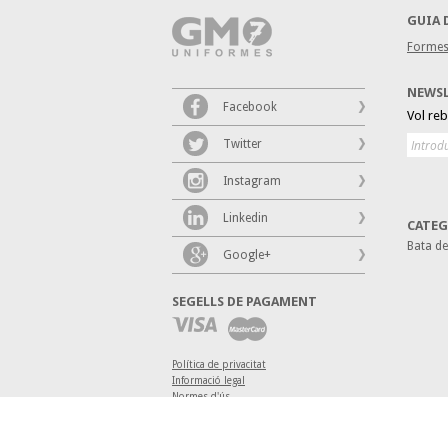
GUIA 
Formes
NEWS
Facebook
Vol re
Twitter
Instagram
Linkedin
CATEG
Bata d
Google+
SEGELLS DE PAGAMENT
Política de privacitat
Informació legal
Normes d'ús
Política de Cookies
Disseny web Barcelona
: MONTAWEB.com