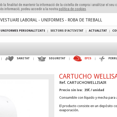
b la finalitat de mantenir la informació de la cistella de compra i analitzar el seu
és informació, podeu accedir a la nostra
politica de cookies
.
VESTUARI LABORAL - UNIFORMES - ROBA DE TREBALL
UNIFORMES PERSONALITZATS
SECTORS D'ACTIVITAT
ACTUALITAT
CO
SANITAT
SEGURETAT
EPIS
PERR
CARTUCHO WELLIS
Ref. CARTUCHOWELLISAIR
Precio sin iva: 35€ / unidad
Consumible con líquido y mecha para
El producto consiste en un depósito c
evaporación.