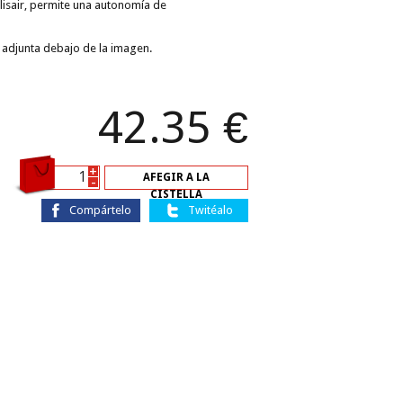
llisair, permite una autonomía de
a adjunta debajo de la imagen.
42.35
€
+
AFEGIR A LA
-
CISTELLA
Compártelo
Twitéalo