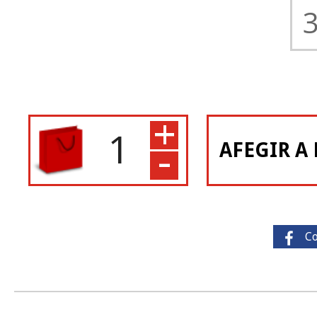
+
-
AFEGIR A 
C