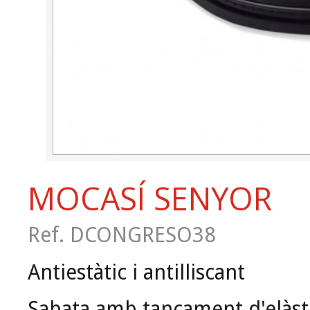
MOCASÍ SENYOR
Ref. DCONGRESO38
Antiestàtic i antilliscant
Sabata amb tancament d'elàstic