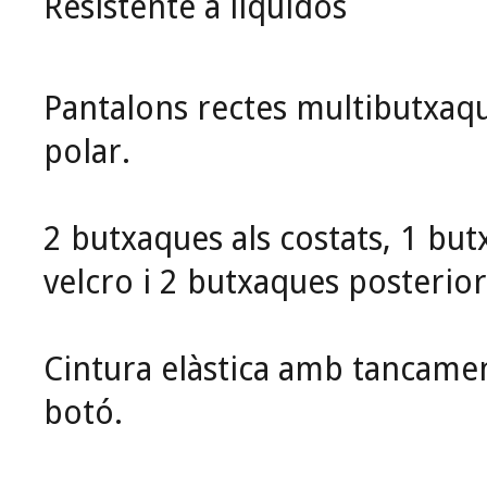
Resistente a líquidos
Pantalons rectes multibutxaq
polar.
2 butxaques als costats, 1 but
velcro i 2 butxaques posterio
Cintura elàstica amb tancamen
botó.