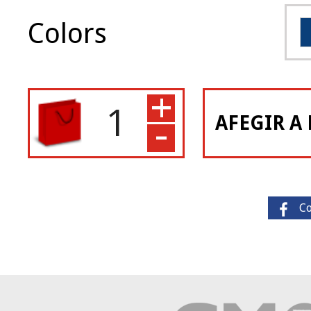
Colors
+
-
AFEGIR A 
C