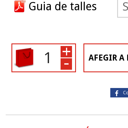
Guia de talles
+
-
AFEGIR A 
C