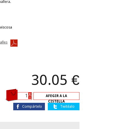
allera.
viscosa
alles
30.05
€
+
AFEGIR A LA
-
CISTELLA
Compártelo
Twitéalo