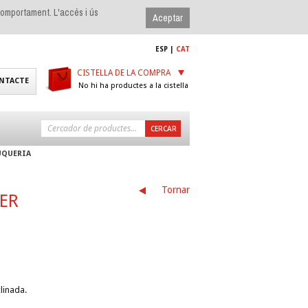
 comportament. L'accés i ús
ESP
|
CAT
CISTELLA DE LA COMPRA
NTACTE
No hi ha productes a la cistella
UQUERIA
Tornar
ER
linada.