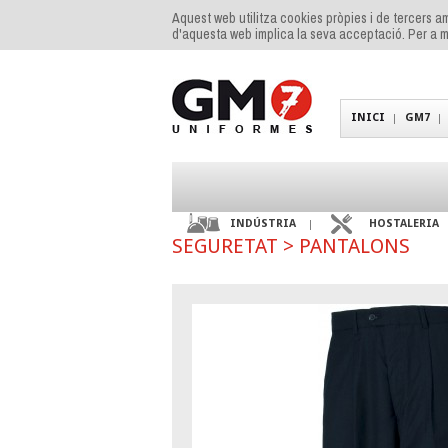
Aquest web utilitza cookies pròpies i de tercers am
d'aquesta web implica la seva acceptació. Per a m
INICI
GM7
INDÚSTRIA
HOSTALERIA
SEGURETAT
>
PANTALONS