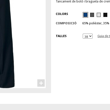
Tancament de botó i bragueta de crem
COLORS
COMPOSICIÓ
65% polièster, 35% 
TALLES
Guia de t