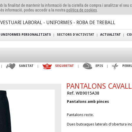
b la finalitat de mantenir la informació de la cistella de compra i analitzar el seu
és informació, podeu accedir a la nostra
politica de cookies
.
VESTUARI LABORAL - UNIFORMES - ROBA DE TREBALL
UNIFORMES PERSONALITZATS
SECTORS D'ACTIVITAT
ACTUALITAT
CO
SANITAT
SEGURETAT
EPIS
PERR
PANTALONS CAVALL
Ref. WB9015A38
Pantalons amb pinces
Pantalons recte.
Dues butxaques laterals d'obertura inc