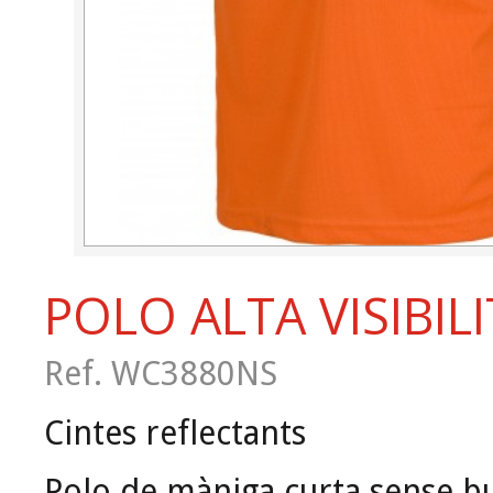
POLO ALTA VISIBIL
Ref. WC3880NS
Cintes reflectants
Polo de màniga curta sense b