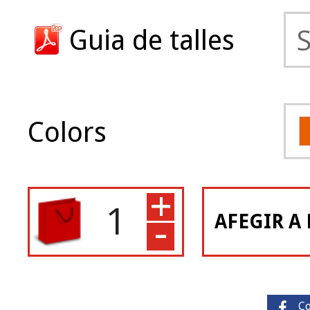
Guia de talles
Colors
+
-
AFEGIR A 
C