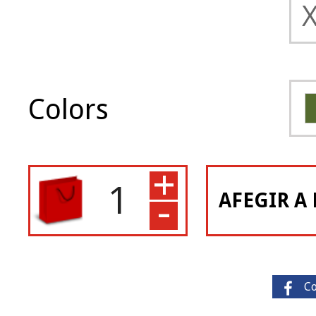
Colors
+
-
AFEGIR A 
C