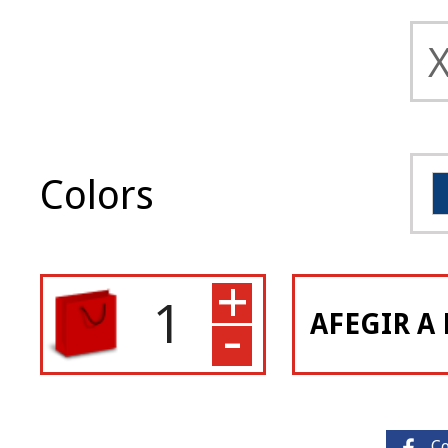
Colors
+
-
AFEGIR A 
C