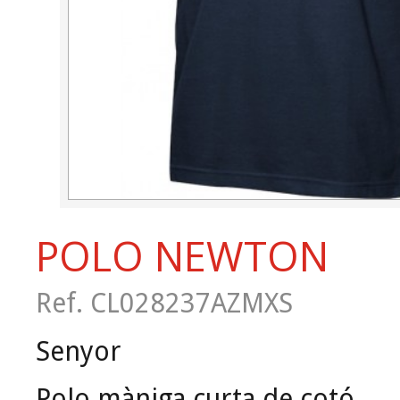
POLO NEWTON
Ref. CL028237AZMXS
Senyor
Polo màniga curta de cotó.