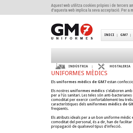
Aquest web utilitza cookies pròpies i de tercers am
d'aquesta web implica la seva acceptació. Per a m
INICI
GM7
INDÚSTRIA
HOSTALERIA
UNIFORMES MÈDICS
Els
uniformes mèdics de GM7
estan confeccio
Els nostres
uniformes mèdics
s'elaboren amb m
per a l'ús sanitari. Les teles són anti-bacterianes 
comoditat per exercir confortablement teu treball
característiques dels
uniformes mèdics de G
freqüents.
Els atributs ideals per a un bon uniforme mèdic e
comoditat del personal, és a dir, han de facilitar
propagació de qualsevol tipus d'infecció.