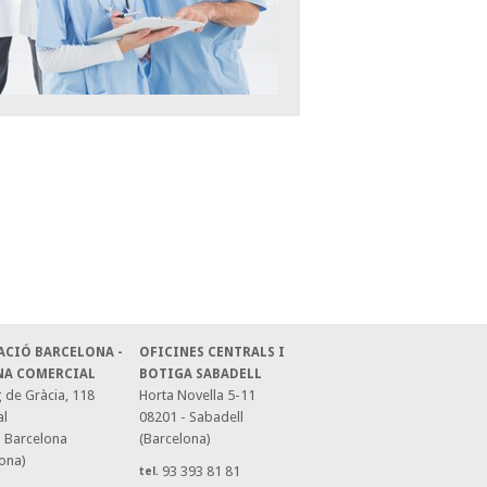
ACIÓ BARCELONA -
OFICINES CENTRALS I
NA COMERCIAL
BOTIGA SABADELL
 de Gràcia, 118
Horta Novella 5-11
al
08201 - Sabadell
- Barcelona
(Barcelona)
ona)
93 393 81 81
tel.