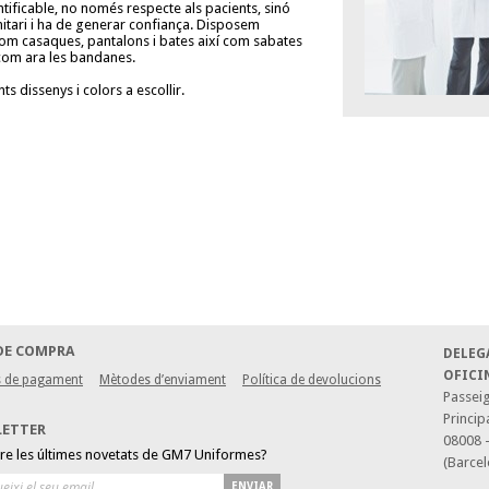
ntificable, no només respecte als pacients, sinó
nitari i ha de generar confiança. Disposem
com casaques, pantalons i bates així com sabates
s com ara les bandanes.
ts dissenys i colors a escollir.
DE COMPRA
DELEG
OFICI
 de pagament
Mètodes d’enviament
Política de devolucions
Passeig
Princip
LETTER
08008 
bre les últimes novetats de GM7 Uniformes?
(Barcel
ENVIAR