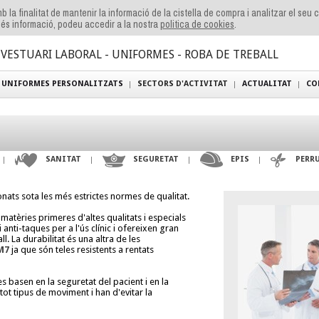
b la finalitat de mantenir la informació de la cistella de compra i analitzar el seu
és informació, podeu accedir a la nostra
politica de cookies
.
VESTUARI LABORAL - UNIFORMES - ROBA DE TREBALL
UNIFORMES PERSONALITZATS
SECTORS D'ACTIVITAT
ACTUALITAT
CO
SANITAT
SEGURETAT
EPIS
PERR
nats sota les més estrictes normes de qualitat.
atèries primeres d'altes qualitats i especials
i anti-taques per a l'ús clínic i ofereixen gran
. La durabilitat és una altra de les
M7
ja que són teles resistents a rentats
s basen en la seguretat del pacient i en la
 tot tipus de moviment i han d'evitar la