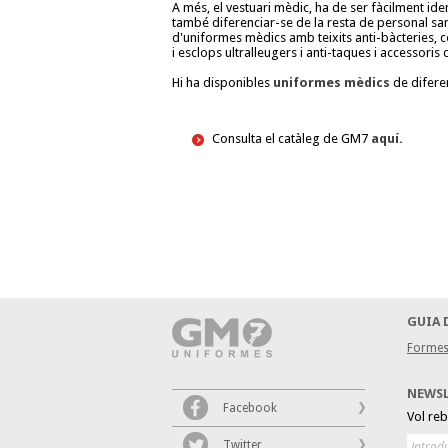
A més, el vestuari mèdic, ha de ser fàcilment ide
també diferenciar-se de la resta de personal sa
d'uniformes mèdics amb teixits anti-bàcteries, 
i esclops ultralleugers i anti-taques i accessori
Hi ha disponibles
uniformes mèdics
de diferen
Consulta el catàleg de GM7
aquí.
GUIA 
Formes
NEWS
Facebook
Vol re
Twitter