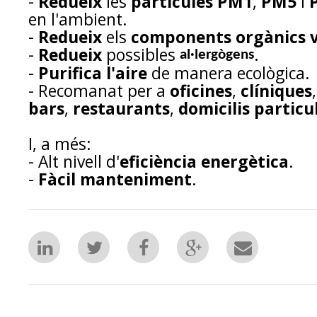
-
Redueix
les
partícules PM1
,
PM5
i
en l'ambient.
-
Redueix
els
components orgànics v
-
Redueix
possibles
.
al·lergògens
-
Purifica l'aire
de manera ecològica.
- Recomanat per a
oficines
,
clíniques
bars
,
restaurants
,
domicilis particu
I, a més:
- Alt nivell d'
eficiència energètica
.
-
Fàcil manteniment
.