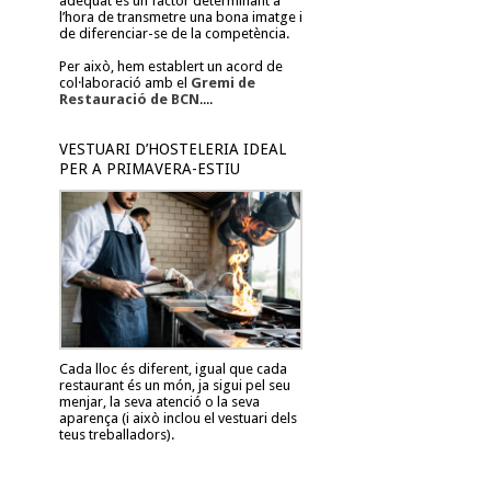
adequat és un factor determinant a
l’hora de transmetre una bona imatge i
de diferenciar-se de la competència.
Per això, hem establert un acord de
col·laboració amb el
Gremi de
Restauració de BCN
....
VESTUARI D’HOSTELERIA IDEAL
PER A PRIMAVERA-ESTIU
Cada lloc és diferent, igual que cada
restaurant és un món, ja sigui pel seu
menjar, la seva atenció o la seva
aparença (i això inclou el vestuari dels
teus treballadors).