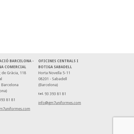
ACIÓ BARCELONA -
OFICINES CENTRALS I
NA COMERCIAL
BOTIGA SABADELL
 de Gràcia, 118
Horta Novella 5-11
al
08201 - Sabadell
- Barcelona
(Barcelona)
ona)
93 393 81 81
tel.
393 81 81
info@gm7uniformes.com
m7uniformes.com