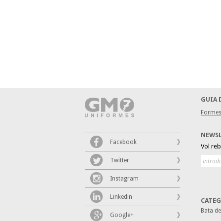
GUIA 
Formes
NEWS
Facebook
Vol re
Twitter
Instagram
Linkedin
CATEG
Bata d
Google+