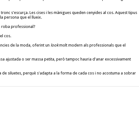
i el tronc s'escurça. Les cises i les mànigues queden cenyides al cos. Aquest tipus
a persona que el llueix.
 roba professional?
el cos.
ncies de la moda, oferint un
look
molt modern als professionals que el
a ajustada o ser massa petita, però tampoc hauria d'anar excessivament
a de siluetes, perquè s'adapta a la forma de cada cos i no acostuma a sobrar