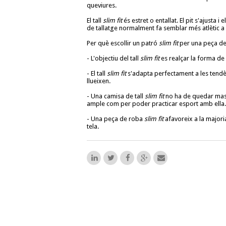
queviures.
El tall
slim fit
és estret o entallat. El pit s'ajusta 
de tallatge normalment fa semblar més atlètic a l
Per què escollir un patró
slim fit
per una peça de
- L'objectiu del tall
slim fit
es realçar la forma de 
- El tall
slim fit
s'adapta perfectament a les tendè
llueixen.
- Una camisa de tall
slim fit
no ha de quedar mass
ample com per poder practicar esport amb ella.
- Una peça de roba
slim fit
afavoreix a la majori
tela.