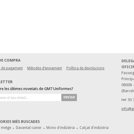
DE COMPRA
DELEG
OFICI
 de pagament
Mètodes d’enviament
Política de devolucions
Passeig
Princip
LETTER
08008 
bre les últimes novetats de GM7 Uniformes?
(Barcel
ENVIAR
93 
tel.
info@g
ORIES MÉS BUSCADES
e metge
Davantal cuiner
Mono d'indústria
Calçat d'indústria