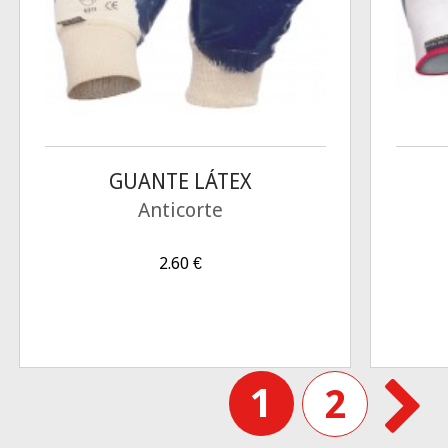
GUANTE LÁTEX
Anticorte
2.60
€
1
2