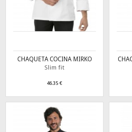
CHAQUETA COCINA MIRKO
CHAQ
BLANCA
Slim fit
46.35
€