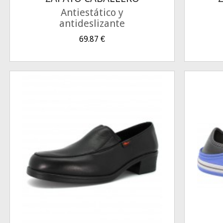
CORDONES
Antiestático y
antideslizante
69.87
€