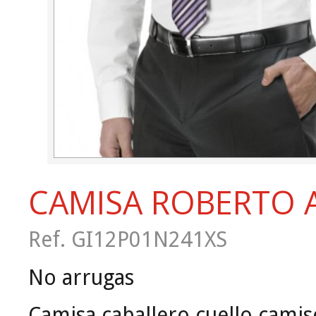
CAMISA ROBERTO
Ref. GI12P01N241XS
No arrugas
Camisa caballero cuello camis