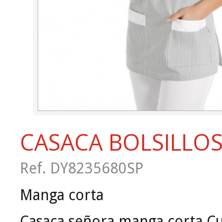
CASACA BOLSILLO
Ref. DY8235680SP
Manga corta
Casaca señora manga corta.
Cu