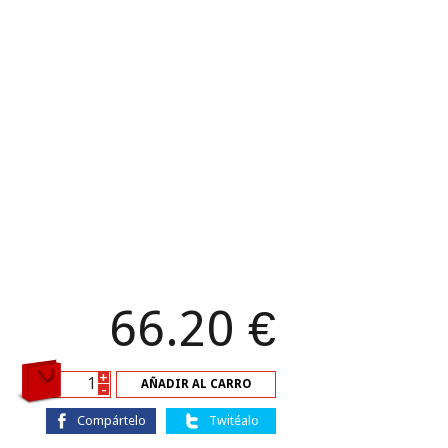
66.20
€
+
AÑADIR AL CARRO
-
Compártelo
Twitéalo