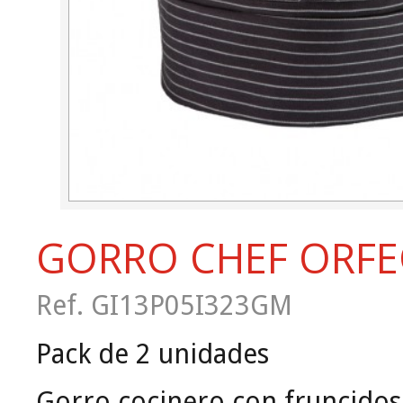
GORRO CHEF ORF
Ref. GI13P05I323GM
Pack de 2 unidades
Gorro cocinero con fruncidos