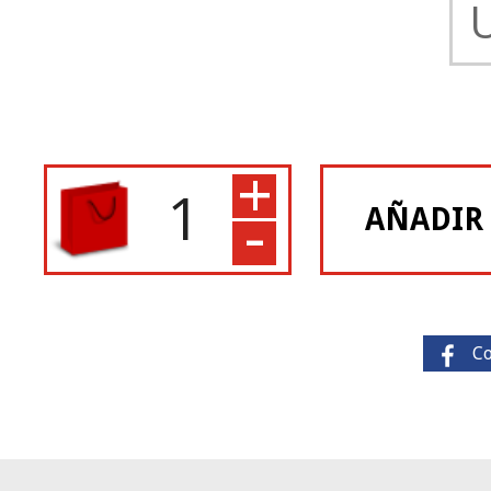
+
-
AÑADIR
C