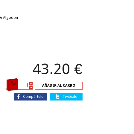
 % Algodon
43.20
€
+
AÑADIR AL CARRO
-
Compártelo
Twitéalo