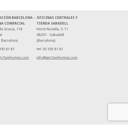
ACIÓN BARCELONA -
OFICINAS CENTRALES Y
NA COMERCIAL
TIENDA SABADELL
e Gracia, 118
Horta Novella, 5-11
al
08201 - Sabadell
- Barcelona
(Barcelona)
393 81 81
93 393 81 81
tel.
m7uniformes.com
info@gm7uniformes.com