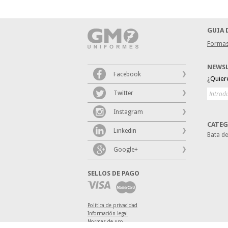
GUIA 
Formas
NEWS
Facebook
¿Quier
Twitter
Instagram
CATEG
Linkedin
Bata d
Google+
SELLOS DE PAGO
Política de privacidad
Información legal
Normas de uso