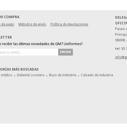
DE COMPRA
DELEG
OFICI
 de pago
Métodos de envío
Política de devoluciones
Paseo d
Princip
LETTER
08008 
e recibir las últimas novedades de GM7 Uniformes?
93 
tel.
ENVIAR
info@g
ORÍAS MÁS BUSCADAS
e médico
Delantal cocinero
Buzo de industria
Calzado de industria