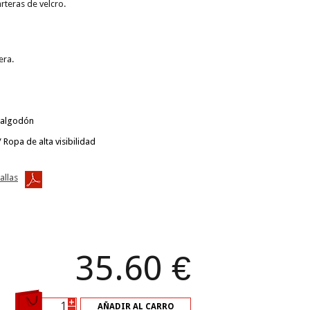
arteras de velcro.
era.
 algodón
Ropa de alta visibilidad
allas
35.60
€
+
AÑADIR AL CARRO