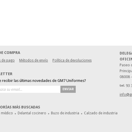
DE COMPRA
DELEG
OFICI
 de pago
Métodos de envío
Política de devoluciones
Paseo d
Princip
LETTER
08008 
e recibir las últimas novedades de GM7 Uniformes?
93 
tel.
ENVIAR
info@g
ORÍAS MÁS BUSCADAS
e médico
Delantal cocinero
Buzo de industria
Calzado de industria