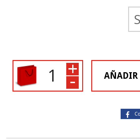
+
-
AÑADIR
C