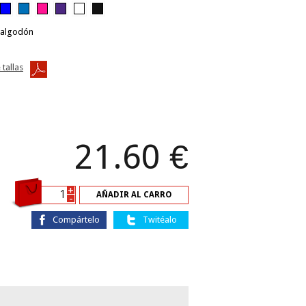
 algodón
 tallas
21.60
€
+
AÑADIR AL CARRO
-
Compártelo
Twitéalo