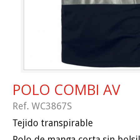
POLO COMBI AV
Ref. WC3867S
Tejido transpirable
Polo de manga corta sin bolsil