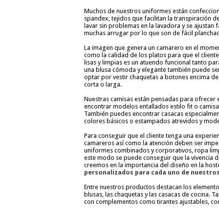
Muchos de nuestros uniformes están confeccion
spandex, tejidos que facilitan la transpiración
lavar sin problemas en la lavadora y se ajustan
muchas arrugar por lo que son de fácil plancha
La imagen que genera un camarero en el momento
como la calidad de los platos para que el client
lisas y limpias es un atuendo funcional tanto p
una blusa cómoda y elegante también puede ser
optar por vestir chaquetas a botones encima d
corta o larga.
Nuestras camisas están pensadas para ofrecer 
encontrar modelos entallados estilo fit o camisa
También puedes encontrar casacas especialme
colores básicos o estampados atrevidos y mod
Para conseguir que el cliente tenga una experien
camareros así como la atención deben ser impec
uniformes combinados y corporativos, ropa lim
este modo se puede conseguir que la vivencia de
creemos en la importancia del diseño en la host
personalizados para cada uno de nuestros
Entre nuestros productos destacan los elementos
blusas, las chaquetas y las casacas de cocina. 
con complementos como tirantes ajustables, cor