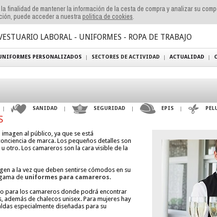
n la finalidad de mantener la información de la cesta de compra y analizar su com
ación, puede acceder a nuestra
politica de cookies
.
VESTUARIO LABORAL - UNIFORMES - ROPA DE TRABAJO
UNIFORMES PERSONALIZADOS
SECTORES DE ACTIVIDAD
ACTUALIDAD
SANIDAD
SEGURIDAD
EPIS
PEL
S
imagen al público, ya que se está
conciencia de marca. Los pequeños detalles son
 u otro. Los camareros son la cara visible de la
gen a la vez que deben sentirse cómodos en su
a gama de
uniformes para camareros
.
ado para los camareros donde podrá encontrar
, además de chalecos unisex. Para mujeres hay
aldas especialmente diseñadas para su