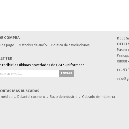
DE COMPRA
DELEG
OFICI
 de pago
Métodos de envío
Política de devoluciones
Paseo d
Princip
LETTER
08008 
e recibir las últimas novedades de GM7 Uniformes?
93 
tel.
ENVIAR
info@g
ORÍAS MÁS BUSCADAS
e médico
Delantal cocinero
Buzo de industria
Calzado de industria