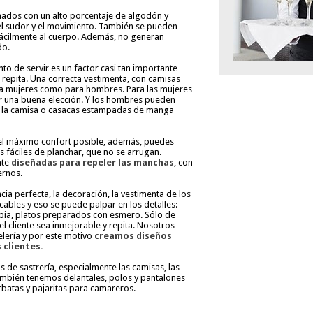
ados con un alto porcentaje de algodón y
 del sudor y el movimiento. También se pueden
 fácilmente al cuerpo. Además, no generan
do.
 de servir es un factor casi tan importante
e repita. Una correcta vestimenta, con camisas
ara mujeres como para hombres. Para las mujeres
 una buena elección. Y los hombres pueden
e la camisa o casacas estampadas de manga
el máximo confort posible, además, puedes
s fáciles de planchar, que no se arrugan.
nte
diseñadas para repeler las manchas
, con
ernos.
cia perfecta, la decoración, la vestimenta de los
ables y eso se puede palpar en los detalles:
pia, platos preparados con esmero. Sólo de
l cliente sea inmejorable y repita. Nosotros
elería y por este motivo
creamos diseños
 clientes.
 de sastrería, especialmente las camisas, las
También tenemos delantales, polos y pantalones
batas y pajaritas para camareros.