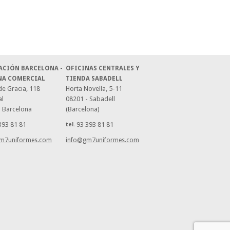
ACIÓN BARCELONA -
OFICINAS CENTRALES Y
NA COMERCIAL
TIENDA SABADELL
e Gracia, 118
Horta Novella, 5-11
al
08201 - Sabadell
- Barcelona
(Barcelona)
393 81 81
93 393 81 81
tel.
m7uniformes.com
info@gm7uniformes.com