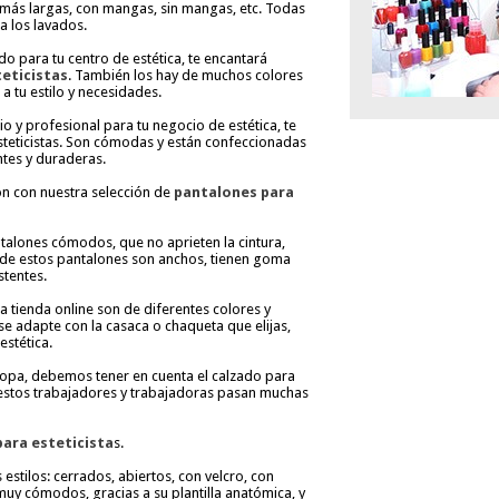
, más largas, con mangas, sin mangas, etc. Todas
a los lavados.
do para tu centro de estética, te encantará
teticistas
. También los hay de muchos colores
a tu estilo y necesidades.
rio y profesional para tu negocio de estética, te
steticistas. Son cómodas y están confeccionadas
ntes y duraderas.
n con nuestra selección de
pantalones para
talones cómodos, que no aprieten la cintura,
a de estos pantalones son anchos, tienen goma
stentes.
a tienda online son de diferentes colores y
 adapte con la casaca o chaqueta que elijas,
estética.
 ropa, debemos tener en cuenta el calzado para
 estos trabajadores y trabajadoras pasan muchas
para esteticista
s.
tilos: cerrados, abiertos, con velcro, con
 muy cómodos, gracias a su plantilla anatómica, y