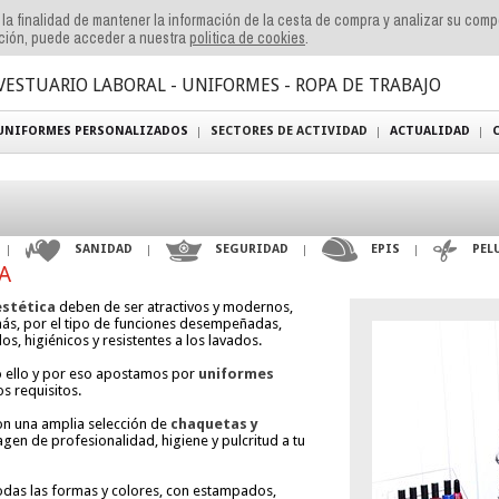
n la finalidad de mantener la información de la cesta de compra y analizar su com
ación, puede acceder a nuestra
politica de cookies
.
VESTUARIO LABORAL - UNIFORMES - ROPA DE TRABAJO
UNIFORMES PERSONALIZADOS
SECTORES DE ACTIVIDAD
ACTUALIDAD
SANIDAD
SEGURIDAD
EPIS
PEL
A
estética
deben de ser atractivos y modernos,
más, por el tipo de funciones desempeñadas,
s, higiénicos y resistentes a los lavados.
 ello y por eso apostamos por
uniformes
s requisitos.
on una amplia selección de
chaquetas y
en de profesionalidad, higiene y pulcritud a tu
das las formas y colores, con estampados,