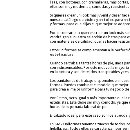
lisas, con botones, con cremalleras, más cortas
ellas son muy modernas, cómodas y resistentes 
Si quieres crear un look más juvenil y desenfada
nuestro catálogo de
pichis y estolas para es
y formas, para que elijas el que mejor se adapte 
Por el contrario, si quieres crear un look más se
vendrá genial nuestra selección de batas para e
con materiales de calidad, que las hacen resiste
Estos uniformes se complementan a la perfecció
esteticistas
.
Cuando se trabaja tantas horas de pie, unos pan
son indispensables. Por este motivo, la mayorí
en la cintura y son de tejidos transpirables y resi
Los pantalones de trabajo disponibles en nuestr
formas. Puedes combinar el modelo que mejor se
para crea el mejor uniforme para tu negocio de 
Por último, pero igual o más importante que la
esteticistas. Este debe ser muy cómodo, ya que
horas de su jornada laboral de pie.
El calzado ideal para este caso son los
zuecos 
En GM7 Uniformes tenemos zuecos de todos los es
hebilla, etc. Todos ellos se caracterizan por ser