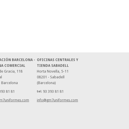
ACIÓN BARCELONA -
OFICINAS CENTRALES Y
NA COMERCIAL
TIENDA SABADELL
e Gracia, 118
Horta Novella, 5-11
al
08201 - Sabadell
- Barcelona
(Barcelona)
393 81 81
93 393 81 81
tel.
m7uniformes.com
info@gm7uniformes.com