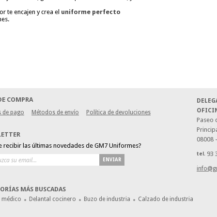
or te encajen y crea el
uniforme perfecto
es.
DE COMPRA
DELEG
OFICI
 de pago
Métodos de envío
Política de devoluciones
Paseo d
Princip
LETTER
08008 
e recibir las últimas novedades de GM7 Uniformes?
93 
tel.
ENVIAR
info@g
ORÍAS MÁS BUSCADAS
e médico
Delantal cocinero
Buzo de industria
Calzado de industria