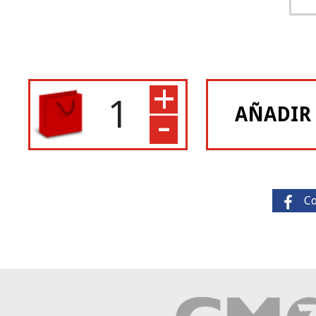
+
-
AÑADIR
C