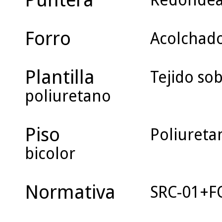
Redonde
Forro
Acolchado 
Plantilla
Tejido so
poliuretano
Piso
Poliuret
bicolor
Normativa
SRC-01+FO