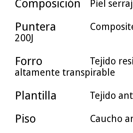
Composición
Piel serra
Puntera
Composite
200J
Forro
Tejido res
altamente transpirable
Plantilla
Tejido ant
Piso
Caucho an