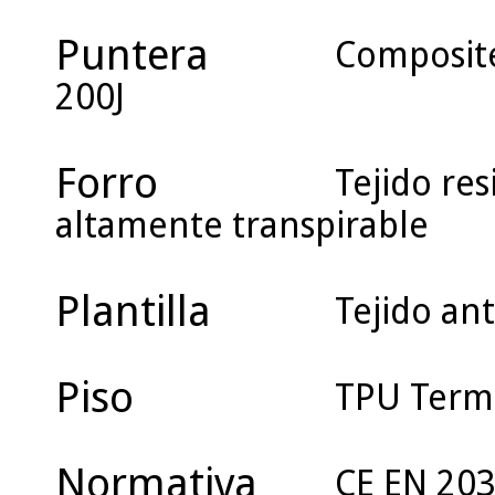
Puntera
Composite
200J
Forro
Tejido res
altamente transpirable
Plantilla
Tejido ant
Piso
TPU Termo
Normativa
CE EN 20