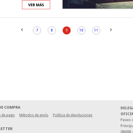
VER MÁS
7
8
9
10
11
DE COMPRA
DELEG
OFICI
 de pago
Métodos de envío
Política de devoluciones
Paseo d
Princip
LETTER
08008 